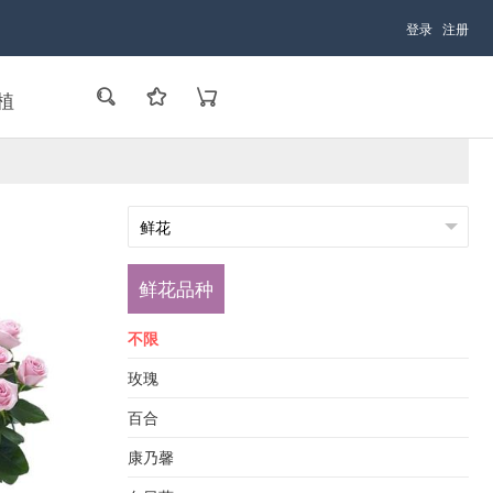
登录
注册
植
鲜花品种
不限
玫瑰
百合
康乃馨