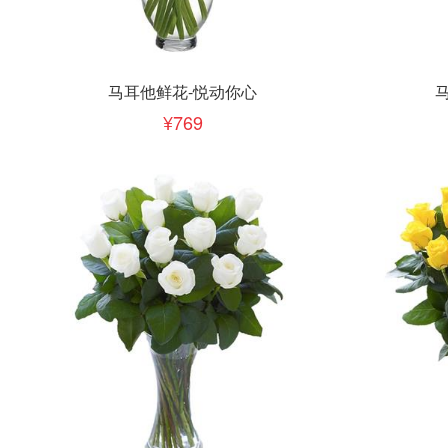
立即下单
立即
加入清单
马耳他鲜花-悦动你心
769