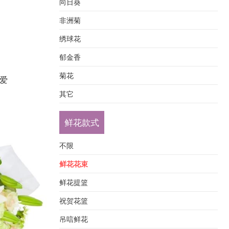
向日葵
非洲菊
绣球花
郁金香
菊花
爱
其它
鲜花款式
不限
鲜花花束
鲜花提篮
祝贺花篮
吊唁鲜花