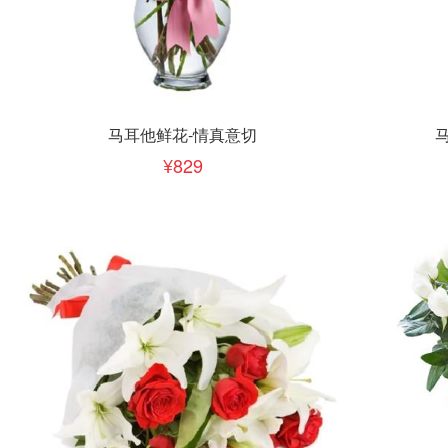
立即下单
立即
加入清单
马耳他鲜花-情真意切
829