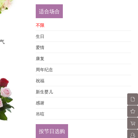
适合场合
不限
生日
气
爱情
康复
周年纪念
祝福
新生婴儿
感谢
吊唁
按节日选购