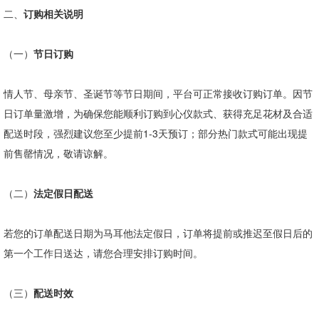
二、
订购相关说明
（一）
节日订购
情人节、母亲节、圣诞节等节日期间，平台可正常接收订购订单。因节
日订单量激增，为确保您能顺利订购到心仪款式、获得充足花材及合适
配送时段，强烈建议您至少提前
1-3
天预订；部分热门款式可能出现提
前售罄情况，敬请谅解。
（二）
法定假日配送
若您的订单配送日期为马耳他法定假日，订单将提前或推迟至假日后的
第一个工作日送达，请您合理安排订购时间。
（三）
配送时效