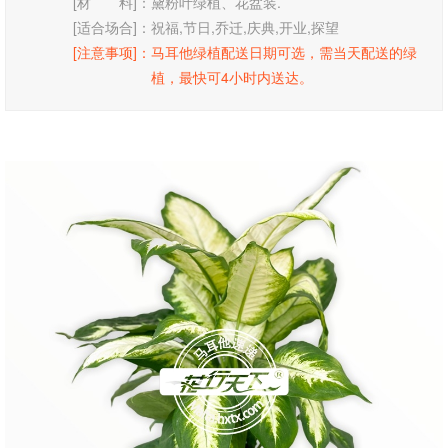
[材 料]：
黛粉叶绿植、花盆装.
[适合场合]：
祝福,节日,乔迁,庆典,开业,探望
[注意事项]：
马耳他绿植配送日期可选，需当天配送的绿
植，最快可4小时内送达。