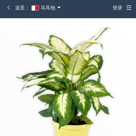
送至：
马耳他
登录