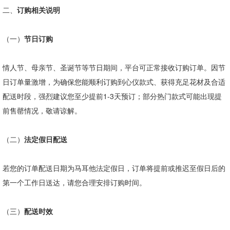
二、
订购相关说明
（一）
节日订购
情人节、母亲节、圣诞节等节日期间，平台可正常接收订购订单。因节
日订单量激增，为确保您能顺利订购到心仪款式、获得充足花材及合适
配送时段，强烈建议您至少提前
1-3
天预订；部分热门款式可能出现提
前售罄情况，敬请谅解。
（二）
法定假日配送
若您的订单配送日期为马耳他法定假日，订单将提前或推迟至假日后的
第一个工作日送达，请您合理安排订购时间。
（三）
配送时效