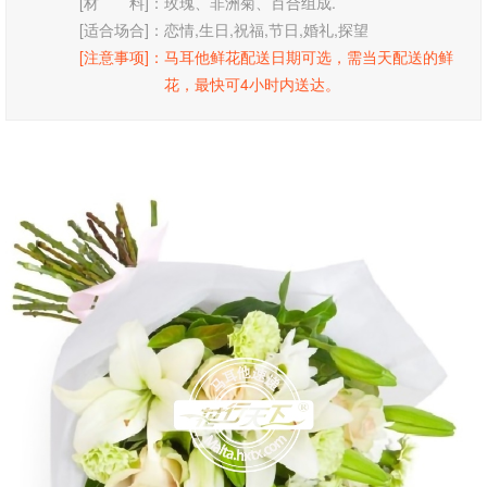
[材 料]：
玫瑰、非洲菊、百合组成.
[适合场合]：
恋情,生日,祝福,节日,婚礼,探望
[注意事项]：
马耳他鲜花配送日期可选，需当天配送的鲜
花，最快可4小时内送达。