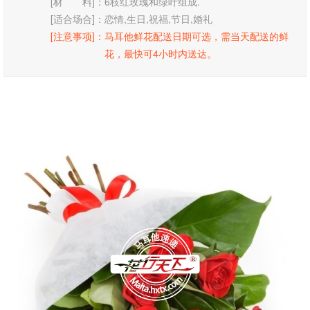
[材 料]：
6枝红玫瑰和绿叶组成.
[适合场合]：
恋情,生日,祝福,节日,婚礼
[注意事项]：
马耳他鲜花配送日期可选，需当天配送的鲜
花，最快可4小时内送达。