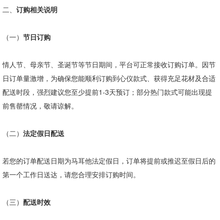
二、
订购相关说明
（一）
节日订购
情人节、母亲节、圣诞节等节日期间，平台可正常接收订购订单。因节
日订单量激增，为确保您能顺利订购到心仪款式、获得充足花材及合适
配送时段，强烈建议您至少提前
1-3
天预订；部分热门款式可能出现提
前售罄情况，敬请谅解。
（二）
法定假日配送
若您的订单配送日期为马耳他法定假日，订单将提前或推迟至假日后的
第一个工作日送达，请您合理安排订购时间。
（三）
配送时效