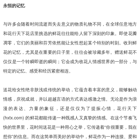
永恒的记忆
与许多会随着时间流逝而失去意义的物质礼物不同，在
全球任意地方
和花行天下
花店
里挑选的鲜花往往能给人留下深刻的印象。即使花瓣
凋零，它们的美丽和芬芳依然能让女性想起某个特别的时刻。收到鲜
花的记忆，尤其是在重要的日子里，往往会被珍藏多年。赠送鲜花不
仅仅是一个转瞬即逝的瞬间；它会成为收花人情感世界的一部分，与
特定的记忆、感受和经历紧密相连。
送花给女性绝非肤浅或传统的举动，它蕴含着丰富的意义，能够触动
情感，庆祝成就，并以超越言语的方式表达感激之情。无论是作为浪
漫的表达、力量的象征，还是仅仅为了提振心情，
花行天下
(
hxtx.com
) 的鲜花都能传递一种既感人又真挚的情感。在这个节奏飞
快的世界里，花时间送花是一种用心之举，它传递着“你很重要，我在
想你”的信息。而在这简单而美好的举动中，鲜花作为一种连接、爱和