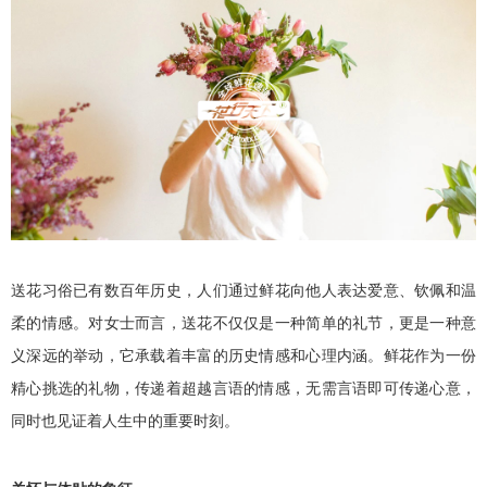
送花习俗已有数百年历史，人们通过鲜花向他人表达爱意、钦佩和温
柔的情感。对女士而言，送花不仅仅是一种简单的礼节，更是一种意
义深远的举动，它承载着丰富的历史情感和心理内涵。鲜花作为一份
精心挑选的礼物，传递着超越言语的情感，无需言语即可传递心意，
同时也见证着人生中的重要时刻。