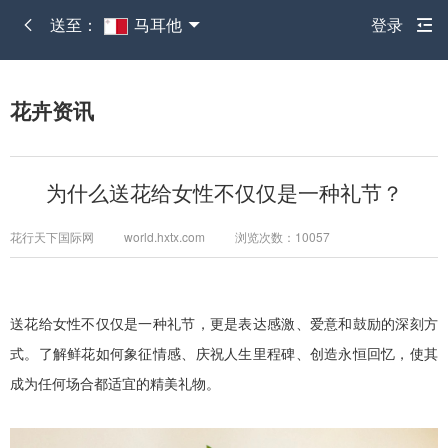
送至：
马耳他
登录
花卉资讯
为什么送花给女性不仅仅是一种礼节？
花行天下国际网 world.hxtx.com 浏览次数：10057
送花给女性不仅仅是一种礼节，更是表达感激、爱意和鼓励的深刻方
式。了解鲜花如何象征情感、庆祝人生里程碑、创造永恒回忆，使其
成为任何场合都适宜的精美礼物。