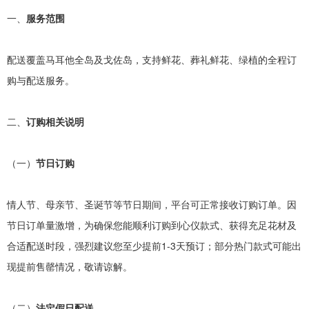
一、
服务范围
配送覆盖马耳他全岛及戈佐岛，支持鲜花、葬礼鲜花、绿植的全程订
购与配送服务。
二、
订购相关说明
（一）
节日订购
情人节、母亲节、圣诞节等节日期间，平台可正常接收订购订单。因
节日订单量激增，为确保您能顺利订购到心仪款式、获得充足花材及
合适配送时段，强烈建议您至少提前
1-3
天预订；部分热门款式可能出
现提前售罄情况，敬请谅解。
（二）
法定假日配送