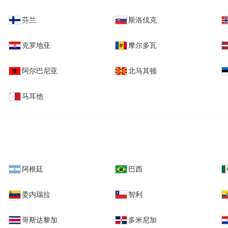
芬兰
斯洛伐克
克罗地亚
摩尔多瓦
阿尔巴尼亚
北马其顿
马耳他
阿根廷
巴西
委内瑞拉
智利
哥斯达黎加
多米尼加