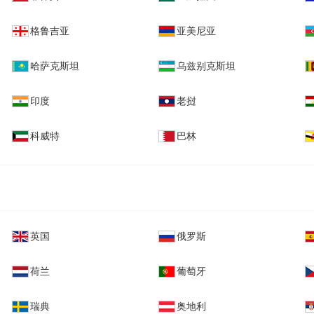
格鲁吉亚
亚美尼亚
哈萨克斯坦
乌兹别克斯坦
印度
老挝
科威特
巴林
英国
俄罗斯
荷兰
葡萄牙
瑞典
奥地利