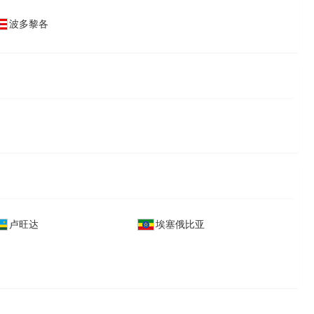
波多黎各
卢旺达
埃塞俄比亚