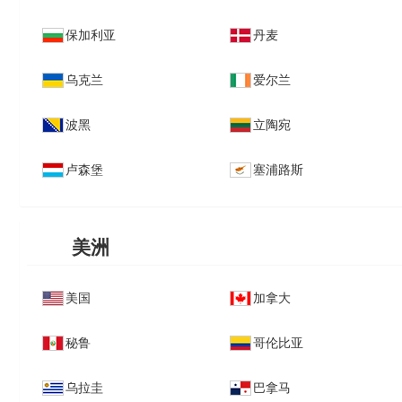
保加利亚
丹麦
乌克兰
爱尔兰
波黑
立陶宛
卢森堡
塞浦路斯
美洲
美国
加拿大
秘鲁
哥伦比亚
乌拉圭
巴拿马