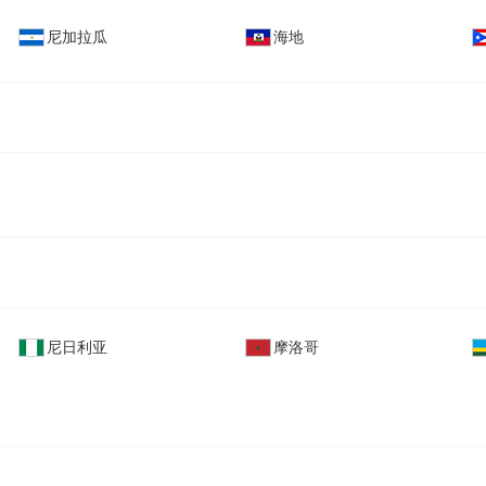
尼加拉瓜
海地
尼日利亚
摩洛哥