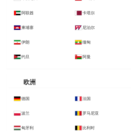
阿联酋
卡塔尔
柬埔寨
尼泊尔
伊朗
缅甸
约旦
阿曼
欧洲
德国
法国
波兰
罗马尼亚
匈牙利
比利时